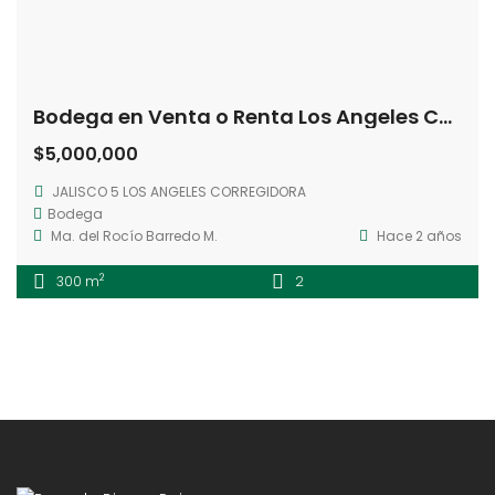
Bodega en Venta o Renta Los Angeles Corregidora Querétaro
$5,000,000
JALISCO 5 LOS ANGELES CORREGIDORA
Bodega
Ma. del Rocío Barredo M.
Hace 2 años
2
300 m
2