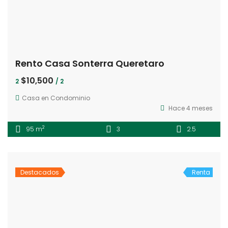
Rento Casa Sonterra Queretaro
$10,500
2
/ 2
Casa en Condominio
Hace 4 meses
2
95 m
3
2.5
Destacados
Renta