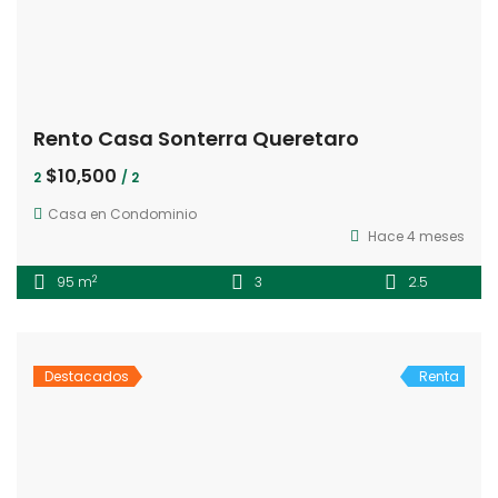
Rento Casa Sonterra Queretaro
$10,500
2
/ 2
Casa en Condominio
Hace 4 meses
2
95 m
3
2.5
Destacados
Renta