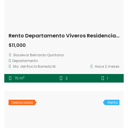
Rento Departamento Viveros Residencial Querétaro
$11,000
Baulevar Bernardo Quintana
Departamento
Ma. del Rocío Barredo M.
Hace 2 meses
2
70 m
2
1
Destacados
Renta