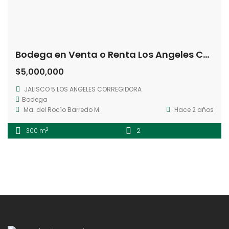
Bodega en Venta o Renta Los Angeles Corregidora Querétaro
$5,000,000
JALISCO 5 LOS ANGELES CORREGIDORA
Bodega
Ma. del Rocío Barredo M.
Hace 2 años
2
300 m
2