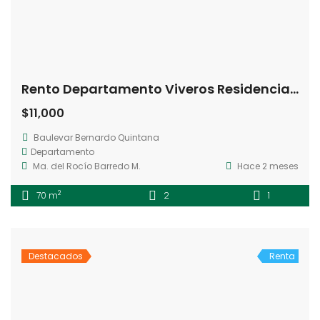
Rento Departamento Viveros Residencial Querétaro
$11,000
Baulevar Bernardo Quintana
Departamento
Ma. del Rocío Barredo M.
Hace 2 meses
2
70 m
2
1
Destacados
Renta