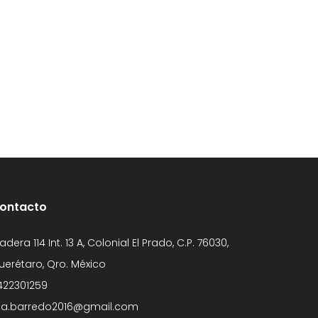
ontacto
adera 114 Int. 13 A, Colonial El Prado, C.P. 76030,
uerétaro, Qro. México
422301259
a.barredo2016@gmail.com