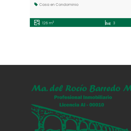
Casa en Condominio
2
126 m
3