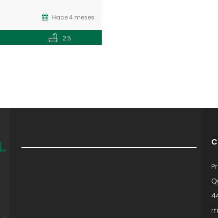
Hace 4 meses
2.5
C
Pr
Q
4
m