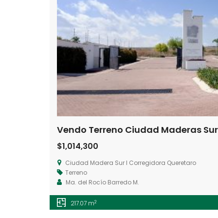
$1,014,300
Ciudad Madera Sur I Corregidora Queretaro
Terreno
Ma. del Rocío Barredo M.
2
217.07 m