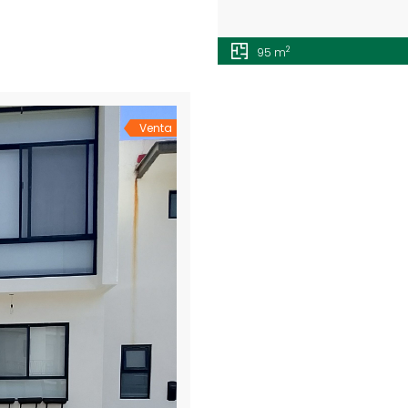
2
95 m
Venta