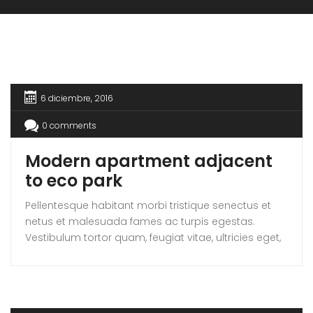
6 diciembre, 2016
0 comments
Modern apartment adjacent
to eco park
Pellentesque habitant morbi tristique senectus et
netus et malesuada fames ac turpis egestas.
Vestibulum tortor quam, feugiat vitae, ultricies eget,
tempor sit amet, ante. Donec eu libero sit amet
quam egestas semper. Aenean ultricies mi vitae
est. Mauris placerat eleifend leo. Quisque sit amet
est et sapien ullamcorper pharetra. Vestibulum erat