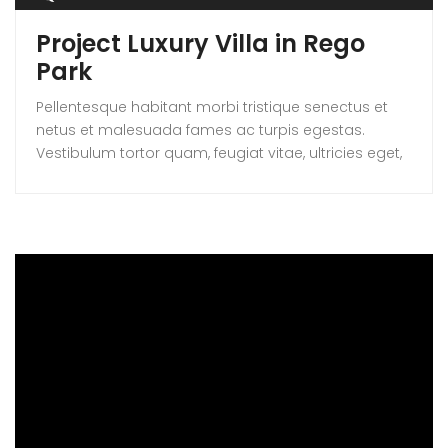
Project Luxury Villa in Rego
Park
Pellentesque habitant morbi tristique senectus et
netus et malesuada fames ac turpis egestas.
Vestibulum tortor quam, feugiat vitae, ultricies eget,
tempor sit amet, ante. Donec eu libero sit amet
quam egestas semper. Aenean ultricies mi vitae
est. Mauris placerat eleifend leo. Quisque sit amet
est et sapien ullamcorper pharetra. Vestibulum erat
wisi, condimentum sed, commodo [...]