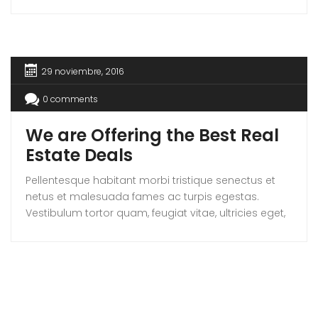
tempor sit amet, ante. Donec eu libero sit amet
quam egestas semper. Aenean ultricies mi vitae
est. Mauris placerat eleifend leo.
29 noviembre, 2016
0 comments
We are Offering the Best Real
Estate Deals
Pellentesque habitant morbi tristique senectus et
netus et malesuada fames ac turpis egestas.
Vestibulum tortor quam, feugiat vitae, ultricies eget,
tempor sit amet, ante. Donec eu libero sit amet
quam egestas semper. Aenean ultricies mi vitae
est. Mauris placerat eleifend leo. Quisque sit amet
est et sapien ullamcorper pharetra. Vestibulum erat
wisi, condimentum sed, commodo [...]