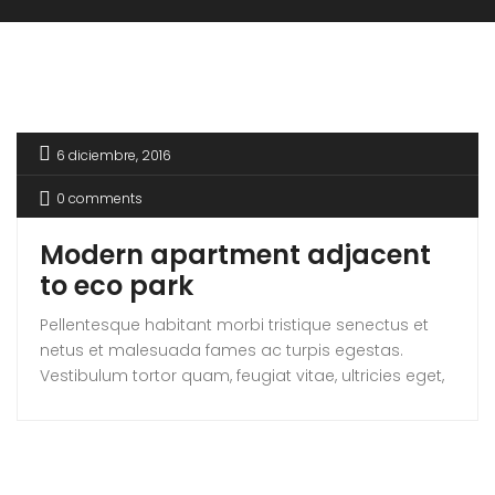
6 diciembre, 2016
0 comments
Modern apartment adjacent
to eco park
Pellentesque habitant morbi tristique senectus et
netus et malesuada fames ac turpis egestas.
Vestibulum tortor quam, feugiat vitae, ultricies eget,
tempor sit amet, ante. Donec eu libero sit amet
quam egestas semper. Aenean ultricies mi vitae
est. Mauris placerat eleifend leo. Quisque sit amet
est et sapien ullamcorper pharetra. Vestibulum erat