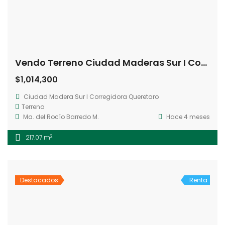
Vendo Terreno Ciudad Maderas Sur I Corregidora Queretaro.Qro
$1,014,300
Ciudad Madera Sur I Corregidora Queretaro
Terreno
Ma. del Rocío Barredo M.
Hace 4 meses
2
217.07 m
Destacados
Renta