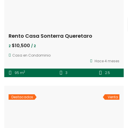
Rento Casa Sonterra Queretaro
$10,500
2
/ 2
Casa en Condominio
Hace 4 meses
2
95 m
3
2.5
Destacados
Venta